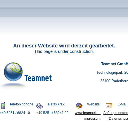
An dieser Website wird derzeit gearbeitet.
This page is under construction.
Teamnet Gmb
Technologiepark 2
33100 Paderbor
Telefon / phone:
Telefax / fax:
Website:
E-Mail
+49 5251 / 68241 0
+49 5251 / 68241 99
www.teamnet.de
Anfrage sende
Impressum
Datenschut